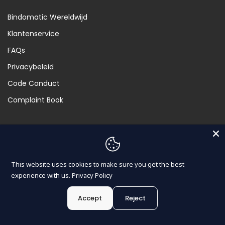
Bindomatic Wereldwijd
Klantenservice
FAQs
Privacybeleid
Code Conduct
Complaint Book
Useful links
Over ons
This website uses cookies to make sure you get the best
Alle producten
experience with us.
Privacy Policy
B2B Registration
Accept
Reject
0
0
Nederlands
Neem contact op met
Winkel
Verlanglijst
Winkelwagen
Rekening
Zoekopdracht
Blog