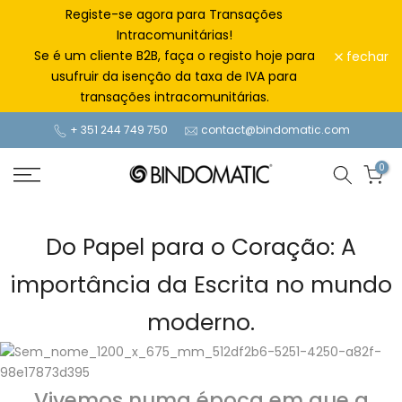
Ir
Registe-se agora para Transações
para
Intracomunitárias!
o
Se é um cliente B2B, faça o registo hoje para
fechar
conteúdo
usufruir da isenção da taxa de IVA para
transações intracomunitárias.
+ 351 244 749 750
contact@bindomatic.com
0
Do Papel para o Coração: A
importância da Escrita no mundo
moderno.
Vivemos numa época em que a