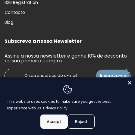
B2B Registration
Contacto
Blog
Subscreva a nossa Newsletter
Assine a nossa newsletter e ganhe 10% de desconto
na sua primeira compra.
Inscreva-se
This website uses cookies to make sure you get the best
Copyright © 2026
Bindomatic
Todos os direitos reservados.
experience with us.
Privacy Policy
Desenvolvido por
Disaine
Accept
Reject
0
0
Português
Comprar
Lista de Desejos
Carrinho
Conta
Procurar