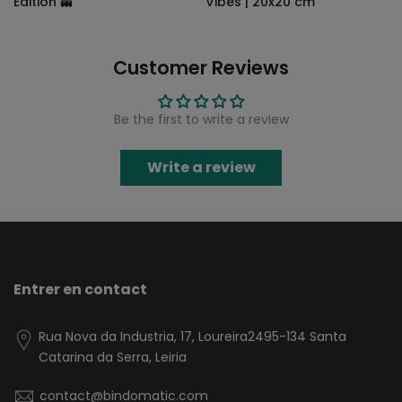
Edition 👻
Vibes | 20x20 cm
€10.99
– €18,99
€12,95
€9.95
Customer Reviews
Be the first to write a review
Write a review
Entrer en contact
Rua Nova da Industria, 17, Loureira2495-134 Santa
Catarina da Serra, Leiria
contact@bindomatic.com