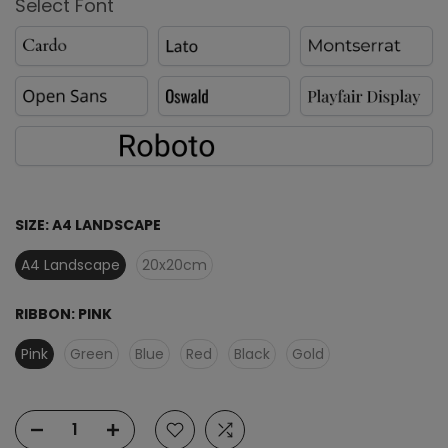
Select Font
SIZE:
A4 LANDSCAPE
A4 Landscape
20x20cm
RIBBON:
PINK
Pink
Green
Blue
Red
Black
Gold