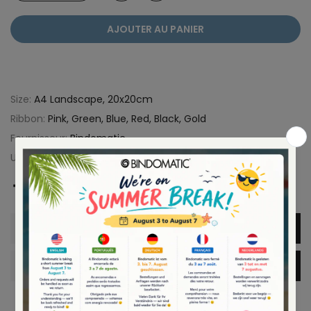
AJOUTER AU PANIER
Size:
A4 Landscape, 20x20cm
Ribbon:
Pink, Green, Blue, Red, Black, Gold
Fournisseur:
Bindomatic
UGS :
4DIY000501
Description
Informations complémentaires