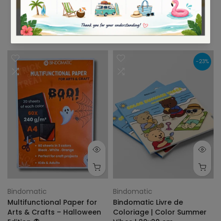
VOUS POUVEZ AUSSI AIMER
-23%
Bindomatic
Bindomatic
Multifunctional Paper for
Bindomatic Livre de
Arts & Crafts – Halloween
Coloriage | Color Summer