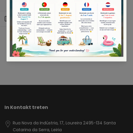
Es wurden leider keine passenden Produkte für Ihre Auswahl gefunden
Seitenleiste öffnen
In Kontakt treten
Rua Nova da Indústria, 17, Loureira 2495-134 Santa
Catarina da Serra, Leiria