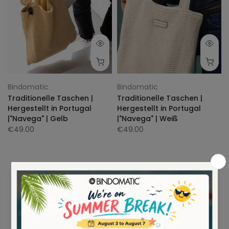
Bindomatic
Bindomatic
Traditionelle Taschen |
Traditionelle Taschen |
Hergestellt in Portugal
Hergestellt in Portugal
|"Navega" | Gelb
|"Navega" | Weiß
€49.00
€49.00