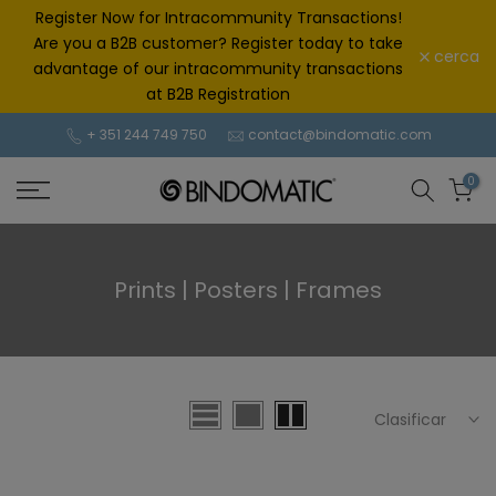
saltar
Register Now for Intracommunity Transactions!
al
Are you a B2B customer? Register today to take
cerca
contenido
advantage of our intracommunity transactions
at B2B Registration
+ 351 244 749 750
contact@bindomatic.com
0
Prints | Posters | Frames
Clasificar