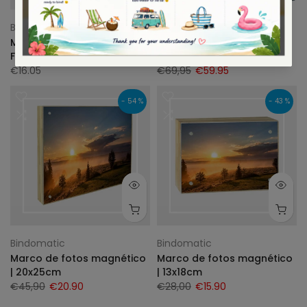
Bindomatic
Bindomatic
Marco de fotos | 13x18cm |
Estera de corte | Olfa
Foto autoadhesiva
Deluxe | DIY
€16.05
€69,95
€59.95
- 54 %
- 43 %
Bindomatic
Bindomatic
Marco de fotos magnético
Marco de fotos magnético
| 20x25cm
| 13x18cm
€45,90
€20.90
€28,00
€15.90