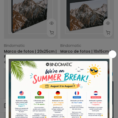
Bindomatic
Bindomatic
Marco de fotos | 20x25cm |
Marco de fotos | 10x15cm |
Foto autoadhesiva
Foto autoadhesiva
€20.75
€15.19
- 14 %
Abrir barra lateral