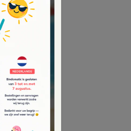
- 20 %
 fuego real | FB15
€33.56