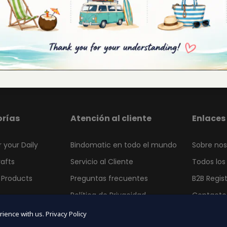
Lamentablemente ningún producto coincidió 
rías
Atención al cliente
Enlaces 
r your Daily
Bindomatic en todo el mundo
Sobre nos
rafts
Servicio al Cliente
Todos los
 Products
Preguntas frecuentes
B2B Regis
Política de Privacidad
Contacto
Code Conduct
Blog
rience with us.
Privacy Policy