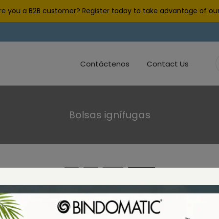
re you a B2B customer? Register today to take advantage of our
Contáctenos
Contact Us
Bolsas ignífugas