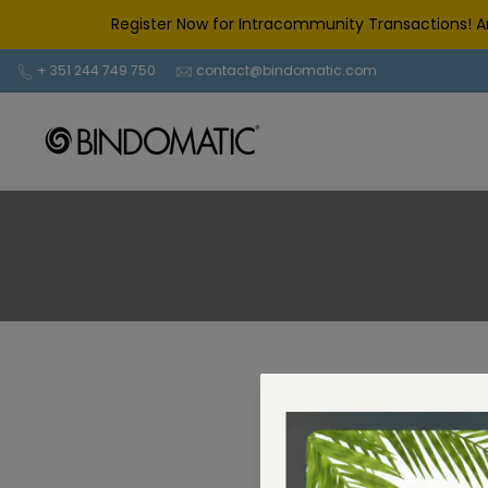
saltar
Register Now for Intracommunity Transactions! A
al
contenido
+ 351 244 749 750
contact@bindomatic.com