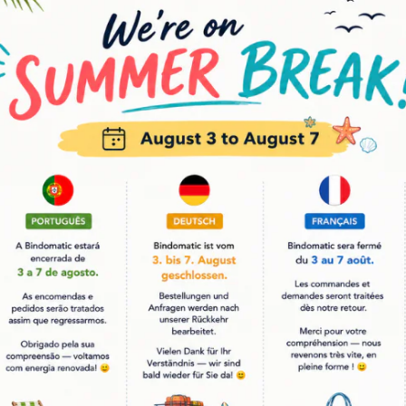
- 20 %
Royal
Royal
Chimenea real | FB25
Bolsa de
€89,00
€71.00
€41,95