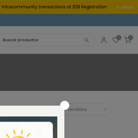
 intracommunity transactions at B2B Registration
cerca
0
0
Más vendidos